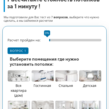
за 1 минуту !
Мы подготовили для Вас тест из
7
вопросов
, выберите что нужно
сделать, а мы займемся расчетом
0%
Расчет пройден на:
Ра
В
ВОПРОС 1
Ук
Выберите помещения где нужно
п
установить потолки:
ПЛ
1
Вся
Гостинная
Спальня
Детская
квартира
(дом)
КО
3