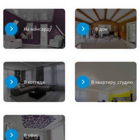
На мансарду
В дом
В коттедж
В квартиру, студию
В офис