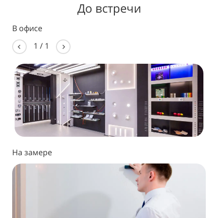
До встречи
В офисе
1
/
1
На замере