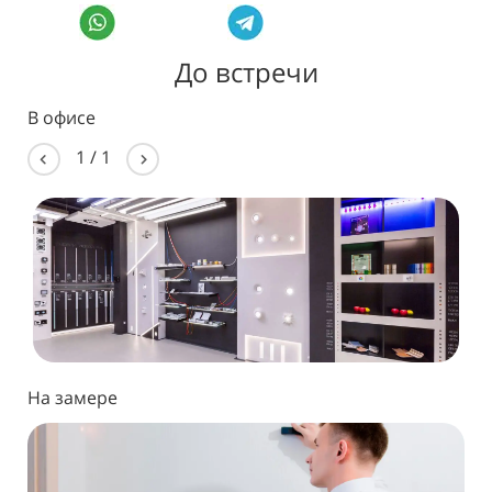
До встречи
В офисе
1
/
1
На замере