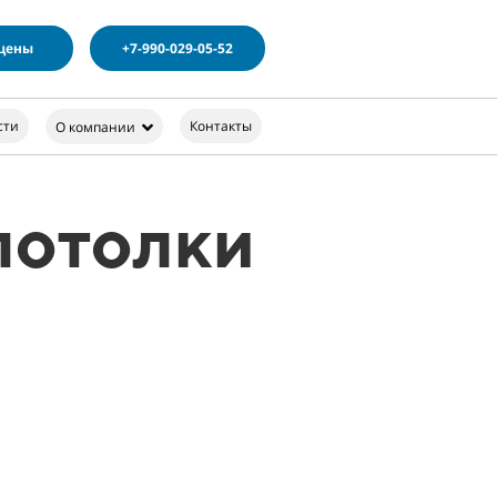
 цены
+7-990-029-05-52
сти
Контакты
О компании
потолки