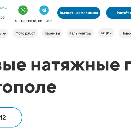
поль
Вызвать замерщика
Расчёт
:00
мы на связи, пишите
Акции
Фото работ
Карнизы
Калькулятор
Ново
е
вые натяжные 
тополе
М2