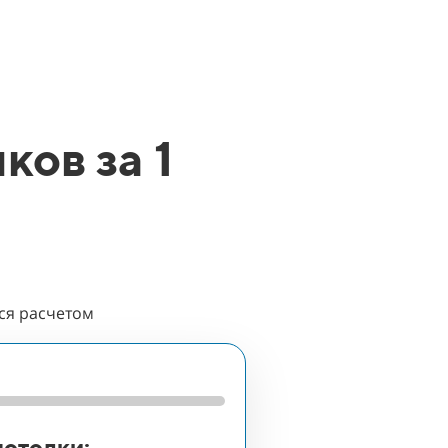
ков за 1
мся расчетом
Расчет пройден на:
Укажи
ВОПРОС 2
потолки: